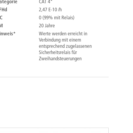
ategorie
CAT 4*
FHd
2,47 E-10 /h
C
0 (99% mit Relais)
M
20 Jahre
inweis*
Werte werden erreicht in
Verbindung mit einem
entsprechend zugelassenen
Sicherheitsrelais für
Zweihandsteuerungen