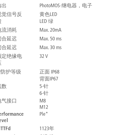
输出
PhotoMOS-继电器，电子
视觉信号反
黄色LED
馈
LED 绿
电流消耗
Max. 20mA
闭合延迟
Max. 50 ms
闭合延迟
Max. 30 ms
额定绝缘电
32 V
压
IP防护等级
正面 IP68
背面IP67
线数
5-针
6-针
电气接口
M8
M12
erformance
Ple*
evel
TTFd
1123年