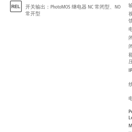
开关输出：PhotoMOS 继电器 NC 常闭型、NO
常开型
P
L
M