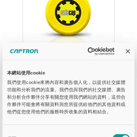
本網站使用cookie
safeCAP SC3x（符合 EN ISO 13849-
1、EN ISO 13851 标准）​
我們使用cookie來將內容和廣告個人化，以提供社交媒體
功能和分析我們的流量。我們也與我們的社交媒體、廣告
可与安全继电器配合使用，作为双手控
和分析合作夥伴分享有關您使用我們網站的資料，這些合
制装置。
作夥伴可能會將有關資料與您所提供給他們的其他資料或
φ 50 mm 检测区域
他們從您使用他們的服務時所收集的資料相結合。
通过标准直径为 22.5 mm 的安装孔进行
安装，或使用三颗螺钉固定，安装高
同
度仅 7 mm（超薄设计）