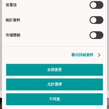
验和专业技术，这些使我们能够从产品
擇
首選項
创意、首款雏形蓝本到大规模生产制
造，都能够给予客户最好的技术、机械
以及理念的支持。
統計資料
持续不变的高度现代化，高素质、积极
进取的员工，以及超过行业平均水平的
市場營銷
对先进技术的投资，永远都是我们企业
理念不可缺少的一部分。现今，我们已
具备强大的能力，使我们能够快速灵活
顯示詳細資料
地对客户需求作出响应。
从我们的专业技能里获利。把您的信任
全部接受
委托给可以使用您的语言、理解您，并
了解您问题需求的 CAPTRON 技术专家。
允許選擇
不同意