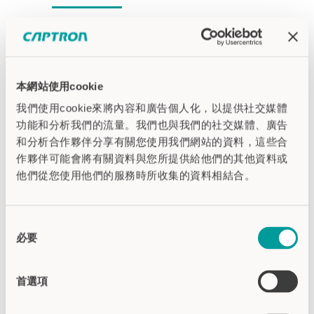
CAPTRON North America LP | 北美銷售
9499 Old Bailes Road, 219
Fort Mill, SC, 29707
USA
本網站使用cookie
Tel +1 (914) 619 5422
我們使用cookie來將內容和廣告個人化，以提供社交媒體
功能和分析我們的流量。我們也與我們的社交媒體、廣告
sales.americas (at) captron.com
和分析合作夥伴分享有關您使用我們網站的資料，這些合
www.captron.com
作夥伴可能會將有關資料與您所提供給他們的其他資料或
他們從您使用他們的服務時所收集的資料相結合。
同
必要
意
選
擇
首選項