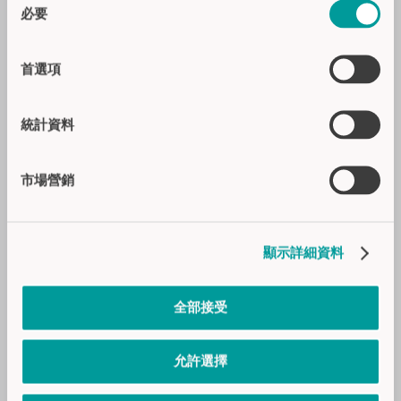
亮灯拣选
必要
意
附件
選
擇
首選項
行业应用
公共汽车
統計資料
食品饮料
汽车行业
市場營銷
建筑科技
内部物流
航空工程
医疗&医药
顯示詳細資料
商业&特种车辆
工业自动化
全部接受
机器人
设备和机械工程
允許選擇
服务