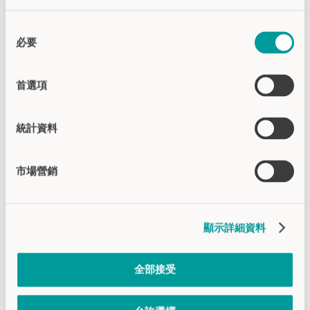
同
必要
意
選
擇
首選項
統計資料
CHT6-2 (标准产品)
通过单层玻璃进行单面控制
市場營銷
开关感应面 Ø 63 mm
粘贴安装
内侧高度14 mm
顯示詳細資料
外侧高度3.2 mm
型材斜度90°
全部接受
应用领域: 交通与运输 | 建筑工程