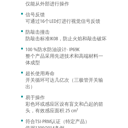
仅能从外部进行操作
信号反馈
可通过16个LED灯进行视觉信号反馈
防敲击撞击
防敲击标准IK08，防止火焰和敲击破坏
100 %防水防油设计- IP69K
整个产品采用先进技术和高端材料一
体成型
超长使用寿命
开关循环可达几亿次（三极管开关输
出）
易于操作
彩色环或感应区设有盲文和凸起的箭
头，有效感应面积 25 cm²
符合TSI-PRM认证（特定产品）
依据1300/2014条例