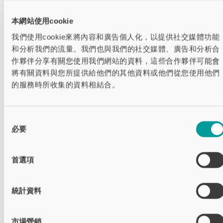
外壳颜色
本網站使用cookie
外壳 交通红 (RAL 3020)
我們使用cookie來將內容和廣告個人化，以提供社交媒體功能
和分析我們的流量。我們也與我們的社交媒體、廣告和分析合
外壳 交通黄 (RAL 1023)
作夥伴分享有關您使用我們網站的資料，這些合作夥伴可能會
將有關資料與您所提供給他們的其他資料或他們從您使用他們
外壳 交通绿 (RAL 6024)
的服務時所收集的資料相結合。
外壳 天蓝色 (RAL 5015)
同
外壳 交通黑 (RAL 9017)
必要
意
選
外壳 交通灰 B (RAL 7043)
擇
首選項
规格
統計資料
供电电压
24V DC
视觉信号反馈
红色LED
市場營銷