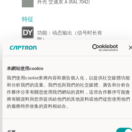
外壳 交通灰 A (RAL 7042)
特征
功能：动态输出（信号时长有
限）
半自动
开关量输出：PNP - 晶体管
本網站使用cookie
我們使用cookie來將內容和廣告個人化，以提供社交媒體功能
规格
和分析我們的流量。我們也與我們的社交媒體、廣告和分析合
作夥伴分享有關您使用我們網站的資料，這些合作夥伴可能會
供电电压
24V DC
將有關資料與您所提供給他們的其他資料或他們從您使用他們
输出信号
约 300 ms （动态输出）
的服務時所收集的資料相結合。
视觉信号
16个LED灯交替（最多
反馈
两种颜色）
同
安装
粘贴安装