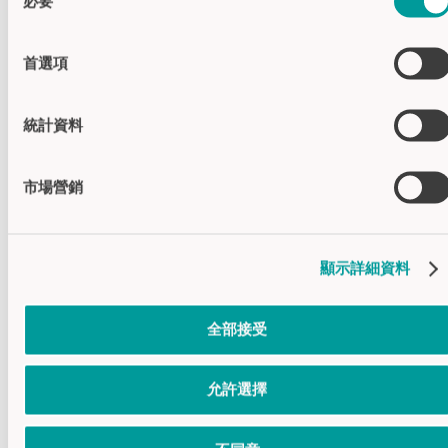
必要
意
厚度
玻璃面板厚度最高可达
選
4 mm (每层玻璃)
擇
玻璃间隙最高可达8 mm
首選項
电气接口
JST
输出
PNP
統計資料
工作温度
-30°C...+80°C
外壳材料
聚碳酸酯(PC)
市場營銷
传感器材
聚碳酸酯(PC)
质
顯示詳細資料
全部接受
配套附件
允許選擇