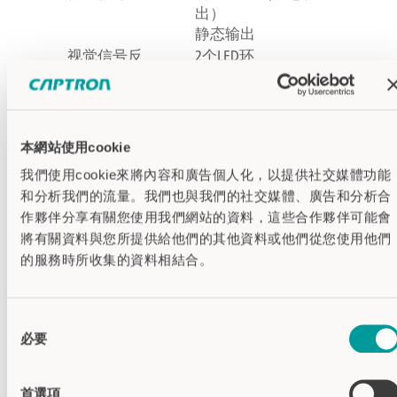
出）
静态输出
视觉信号反
2个LED环
馈
安装
卡入式安装
电气接口
M8
导线 + M12
本網站使用cookie
JST
我們使用cookie來將內容和廣告個人化，以提供社交媒體功能
接线端子
和分析我們的流量。我們也與我們的社交媒體、廣告和分析合
线芯
作夥伴分享有關您使用我們網站的資料，這些合作夥伴可能會
输出
继电器（可选）
將有關資料與您所提供給他們的其他資料或他們從您使用他們
NPN-NO
的服務時所收集的資料相結合。
PNP
工作温度
-30°C…+70°C
外壳材料
不锈钢(V4A)
同
传感器材质
聚碳酸酯(PC)
必要
意
選
擇
首選項