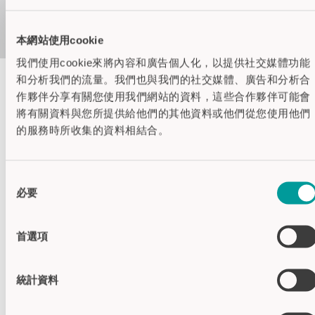
本網站使用cookie
我們使用cookie來將內容和廣告個人化，以提供社交媒體功能
和分析我們的流量。我們也與我們的社交媒體、廣告和分析合
作夥伴分享有關您使用我們網站的資料，這些合作夥伴可能會
外壳颜色
將有關資料與您所提供給他們的其他資料或他們從您使用他們
的服務時所收集的資料相結合。
不锈钢外壳
同
规格
必要
意
供电电压
24V DC
選
电流消耗
Max. 20mA
擇
首選項
视觉信号反馈
2种颜色的LED
安装
螺母
統計資料
电气接口
线芯
M8