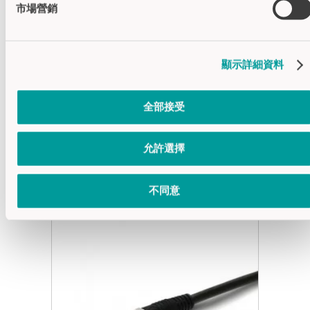
工作温度
d -20°C…+50°C
市場營銷
IP防护等级
背面IP67
前面IP69K
IK防护等级
IK08
顯示詳細資料
外壳材料
不锈钢(V4A)
聚碳酸酯(PC)
全部接受
允許選擇
配套附件
不同意