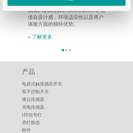
PTRON推出新
News 10.01.
News 12.02.2020:
CANEO series10: 凭
0系列产品。全新的
（Olchin
借在设计感，环境适应性以及用户
互领域树立了
CAPTRO
体验方面的独特优势。
中。
+ 了解更多
+ 了解更多
产品
电容式触摸感应开关
双手控制开关
液位传感器
光电传感器
LED信号灯
亮灯拣选
附件