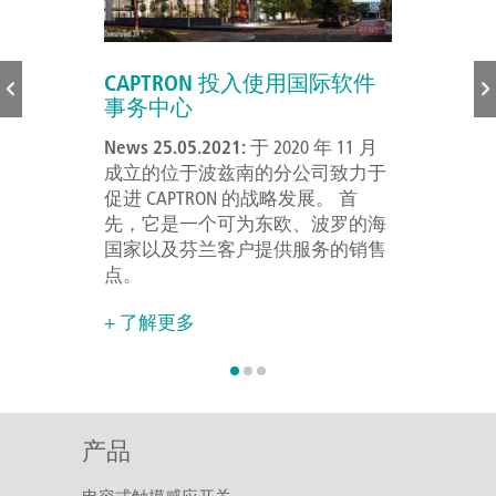
的未来树立了
CAPTRON 投入使用国际软件
CAPTRO
事务中心
E.V.
在过去的一
News 25.05.2021:
于 2020 年 11 月
News 10.03.
的影响，
成立的位于波兹南的分公司致力于
年1月开始
年里还是取得了
促进 CAPTRON 的战略发展。 首
协会Bundesvere
了其作为全球
先，它是一个可为东欧、波罗的海
e.V.的成员
开关高端制造
国家以及芬兰客户提供服务的销售
+ 了解更多
点。
+ 了解更多
产品