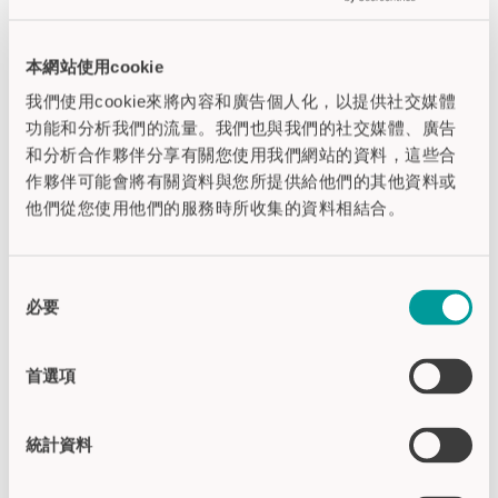
间，这一点在市场上是被接受的。例如
有缺陷的机械按钮、软件等问题导致停
本網站使用cookie
机的时间耗费、数据眼镜或条形码扫描
仪的故障：而所有这些都会导致
额外的
我們使用cookie來將內容和廣告個人化，以提供社交媒體
成本
。
功能和分析我們的流量。我們也與我們的社交媒體、廣告
和分析合作夥伴分享有關您使用我們網站的資料，這些合
考虑长期成本
作夥伴可能會將有關資料與您所提供給他們的其他資料或
他們從您使用他們的服務時所收集的資料相結合。
使用
CAPTRON
的亮灯拾取解决方案，每
个控制器最多可同时操作
80个存储位置
世界上第一个
电容式亮灯拾取系统
同
“oneGRID“
macht 使拾取过程高效、可靠
必要
意
和直观。它可以确保操作员选择正确的
選
项目并将其拾取到正确的位置。得益于
擇
oneGRID，每个订单的处理时间大大缩
首選項
短，该系统
坚固可靠且具有故障保护功
能。
.
統計資料