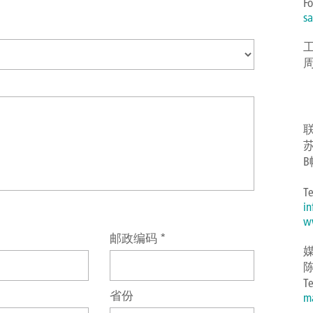
Fo
s
周
B
Te
i
w
邮政编码
*
陈
Te
省份
ma