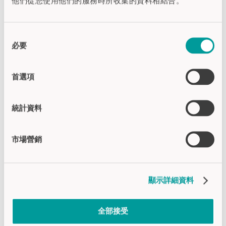
他們從您使用他們的服務時所收集的資料相結合。
第三方。我已查阅了有关数据传
输的进一步 信息. *
同
发送
必要
意
選
擇
* 必填项
首選項
返回到概览
統計資料
市場營銷
联系方式:
顯示詳細資料
Fon +86 (0) 512 6767 8045
sales@captron.cn
全部接受
工作时间