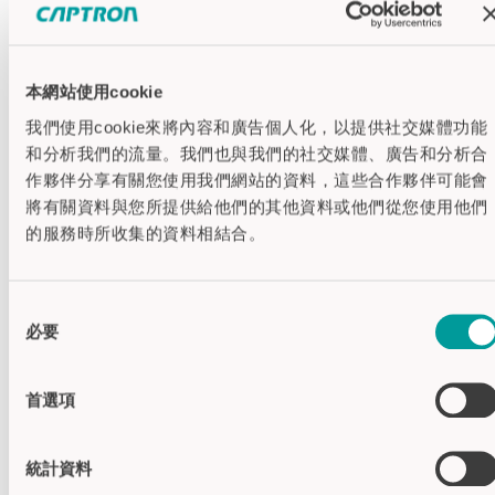
导线 + M12
JST
接线端子
线芯
本網站使用cookie
输出
PNP
我們使用cookie來將內容和廣告個人化，以提供社交媒體功能
NPN-NO
和分析我們的流量。我們也與我們的社交媒體、廣告和分析合
继电器（可选）
作夥伴分享有關您使用我們網站的資料，這些合作夥伴可能會
工作温度
-30°C…+70°C
將有關資料與您所提供給他們的其他資料或他們從您使用他們
外壳材料
铝制(AL)
的服務時所收集的資料相結合。
传感器材质
聚碳酸酯(PC)
同
必要
意
選
配套附件
擇
首選項
統計資料